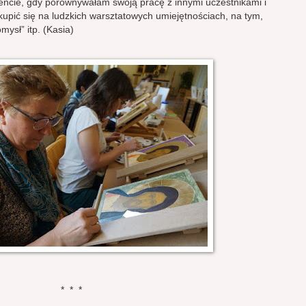
encie, gdy porównywałam swoją pracę z innymi uczestnikami i
kupić się na ludzkich warsztatowych umiejętnościach, na tym,
mysł” itp. (Kasia)
* * *