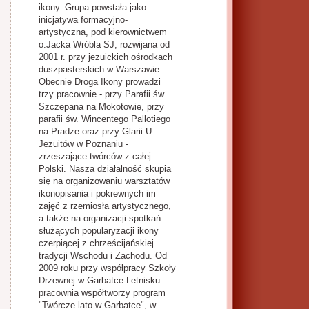
ikony. Grupa powstała jako
inicjatywa formacyjno-
artystyczna, pod kierownictwem
o.Jacka Wróbla SJ, rozwijana od
2001 r. przy jezuickich ośrodkach
duszpasterskich w Warszawie.
Obecnie Droga Ikony prowadzi
trzy pracownie - przy Parafii św.
Szczepana na Mokotowie, przy
parafii św. Wincentego Pallotiego
na Pradze oraz przy Glarii U
Jezuitów w Poznaniu -
zrzeszające twórców z całej
Polski. Nasza działalność skupia
się na organizowaniu warsztatów
ikonopisania i pokrewnych im
zajęć z rzemiosła artystycznego,
a także na organizacji spotkań
służących popularyzacji ikony
czerpiącej z chrześcijańskiej
tradycji Wschodu i Zachodu. Od
2009 roku przy współpracy Szkoły
Drzewnej w Garbatce-Letnisku
pracownia współtworzy program
"Twórcze lato w Garbatce", w