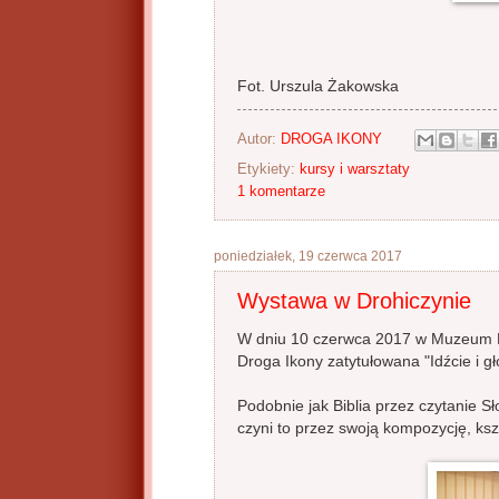
Fot. Urszula Żakowska
Autor:
DROGA IKONY
Etykiety:
kursy i warsztaty
1 komentarze
poniedziałek, 19 czerwca 2017
Wystawa w Drohiczynie
W dniu 10 czerwca 2017 w Muzeum Di
Droga Ikony zatytułowana "Idźcie i gło
Podobnie jak Biblia przez czytanie S
czyni to przez swoją kompozycję, kszta