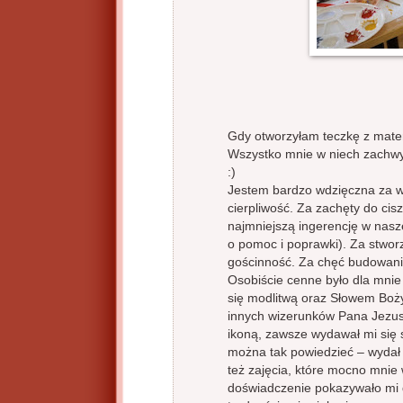
Gdy otworzyłam teczkę z materi
Wszystko mnie w niech zachwy
:)
Jestem bardzo wdzięczna za w
cierpliwość. Za zachęty do cis
najmniejszą ingerencję w nasze
o pomoc i poprawki). Za stwor
gościnność. Za chęć budowania 
Osobiście cenne było dla mnie 
się modlitwą oraz Słowem Boż
innych wizerunków Pana Jezusa
ikoną, zawsze wydawał mi się s
można tak powiedzieć – wydał m
też zajęcia, które mocno mnie 
doświadczenie pokazywało mi dy