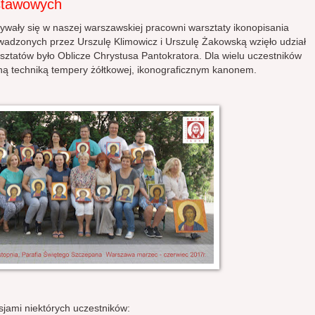
stawowych
wały się w naszej warszawskiej pracowni warsztaty ikonopisania
wadzonych przez Urszulę Klimowicz i Urszulę Żakowską wzięło udział
tatów było Oblicze Chrystusa Pantokratora. Dla wielu uczestników
jną techniką tempery żółtkowej, ikonograficznym kanonem.
ksjami niektórych uczestników: