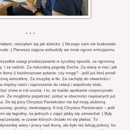
* * *
ałami, cieszyłam się jak dziecko :) Niczego nam nie brakowało.
cało :) Pierwsze zajęcia wzbudziły we mnie ogrom entuzjazmu
szystkie uwagi przekazywanie w życzliwy sposób, za ogromną
zy. I za radość. Za naturalną pogodę Ducha. Za wiarę w nas i jak
 ikony (i każdorazowe pytanie: czy mogę? - jeśli już ktoś prosił
zoną atmosferę. Za muzykę w tle. Za zachętę do otwartości i
między nami i zaproszenie do relacji i wspólnoty stołu.
być znów w roli ucznia. I to, że każde spotkanie rozpoczynało
ym. Że mogliśmy popatrzeć, pobyć w obecności napisanych już
. Do tej pory Chrystus Pantokrator nie był moją ulubioną
urowy, groźny, niedostępny. A mój Chrystus Pantokrator – jeśli
i się łagodny, na jednych z zajęć jakby się uśmiechał :) Były
wyczerpały, w czasie których chciało mi się płakać. To
namikę wiary i pracy nad ikoną, ale było też lekcją pokory, bo