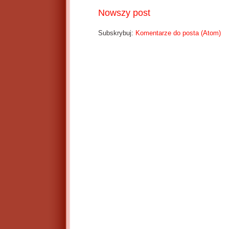
Nowszy post
Subskrybuj:
Komentarze do posta (Atom)