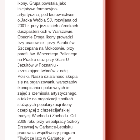
ikony. Grupa powstała jako
inicjatywa formacyjno-
artystyczna, pod kierownictwem
o.Jacka Wróbla SJ, rozwijana od
2001 r. przy jezuickich ośrodkach
duszpasterskich w Warszawie.
Obecnie Droga Ikony prowadzi
trzy pracownie - przy Parafii św.
Szczepana na Mokotowie, przy
parafii św. Wincentego Pallotiego
na Pradze oraz przy Glarii U
Jezuitów w Poznaniu -
zrzeszające twórców z całej
Polski. Nasza działalność skupia
się na organizowaniu warsztatów
ikonopisania i pokrewnych im
zajęć z rzemiosła artystycznego,
a także na organizacji spotkań
służących popularyzacji ikony
czerpiącej z chrześcijańskiej
tradycji Wschodu i Zachodu. Od
2009 roku przy współpracy Szkoły
Drzewnej w Garbatce-Letnisku
pracownia współtworzy program
"Twórcze lato w Garbatce", w