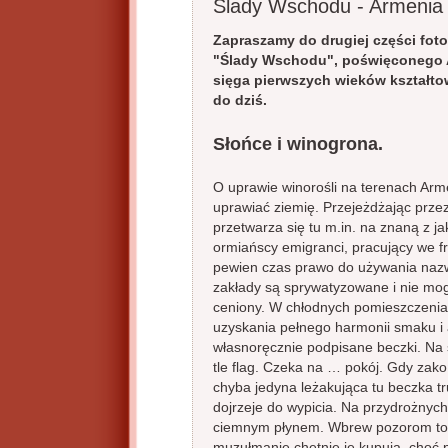
Ślady Wschodu - Armenia 
Zapraszamy do drugiej części fot
"Ślady Wschodu", poświęconego Ar
sięga pierwszych wieków kształto
do dziś.
Słońce i winogrona.
O uprawie winorośli na terenach Arme
uprawiać ziemię. Przejeżdżając prze
przetwarza się tu m.in. na znaną z j
ormiańscy emigranci, pracujący we f
pewien czas prawo do używania nazwy
zakłady są sprywatyzowane i nie mog
ceniony. W chłodnych pomieszczeniach
uzyskania pełnego harmonii smaku i a
własnoręcznie podpisane beczki. Na
tle flag. Czeka na … pokój. Gdy zako
chyba jedyna leżakująca tu beczka tr
dojrzeje do wypicia. Na przydrożny
ciemnym płynem. Wbrew pozorom to n
muzułmanie chętnie je kupują, choć pi