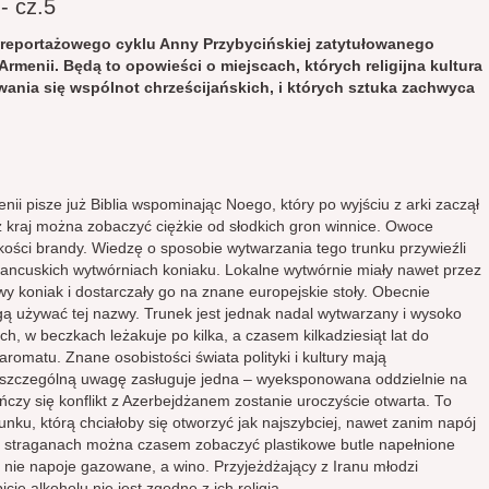
- cz.5
oreportażowego cyklu Anny Przybycińskiej zatytułowanego
menii. Będą to opowieści o miejscach, których religijna kultura
wania się wspólnot chrześcijańskich, i których sztuka zachwyca
nii pisze już Biblia wspominając Noego, który po wyjściu z arki zaczął
z kraj można zobaczyć ciężkie od słodkich gron winnice. Owoce
akości brandy. Wiedzę o sposobie wytwarzania tego trunku przywieźli
rancuskich wytwórniach koniaku. Lokalne wytwórnie miały nawet przez
 koniak i dostarczały go na znane europejskie stoły. Obecnie
ą używać tej nazwy. Trunek jest jednak nadal wytwarzany i wysoko
, w beczkach leżakuje po kilka, a czasem kilkadziesiąt lat do
romatu. Znane osobistości świata polityki i kultury mają
 szczególną uwagę zasługuje jedna – wyeksponowana oddzielnie na
ńczy się konflikt z Azerbejdżanem zostanie uroczyście otwarta. To
unku, którą chciałoby się otworzyć jak najszybciej, nawet zanim napój
ch straganach można czasem zobaczyć plastikowe butle napełnione
ie napoje gazowane, a wino. Przyjeżdżający z Iranu młodzi
cie alkoholu nie jest zgodne z ich religią.