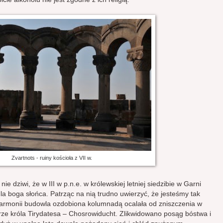
Zvartnots - ruiny kościoła z VII w.
ie dziwi, że w III w p.n.e. w królewskiej letniej siedzibie w Garni
 boga słońca. Patrząc na nią trudno uwierzyć, że jesteśmy tak
harmonii budowla ozdobiona kolumnadą ocalała od zniszczenia w
trze króla Tirydatesa – Chosrowiducht. Zlikwidowano posąg bóstwa i