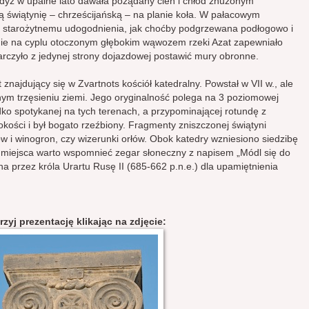
dyż w upalne lato dawała pożądany cień i chłód znużonym
wiątynię – chrześcijańską – na planie koła. W pałacowym
tu starożytnemu udogodnienia, jak choćby podgrzewana podłogowo i
ie na cyplu otoczonym głębokim wąwozem rzeki Azat zapewniało
czyło z jedynej strony dojazdowej postawić mury obronne.
znajdujący się w Zvartnots kościół katedralny. Powstał w VII w., ale
lnym trzęsieniu ziemi. Jego oryginalność polega na 3 poziomowej
adko spotykanej na tych terenach, a przypominającej rotundę z
kości i był bogato rzeźbiony. Fragmenty zniszczonej świątyni
tów i winogron, czy wizerunki orłów. Obok katedry wzniesiono siedzibę
 miejsca warto wspomnieć zegar słoneczny z napisem „Módl się do
a przez króla Urartu Rusę II (685-662 p.n.e.) dla upamiętnienia
rzyj prezentację klikając na zdjęcie: