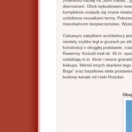
zmieniono nazwę na „dom chłodu”, g
dworzanom. Obok wybudowano nową ś
kompleksie znalazły się znane świa
ozdobiona mozaikami termy. Położen
mieszkańcom bezpieczeństwo. Wystar
Ciekawym zabytkiem architektury jest 
niestety szybko legł w gruzach po si
konstrukcji o okrągłej podstawie, rz
Rawenny. Kościół miał ok. 45 m. wyso
ozdabiają m.in. liście i owoce grana
biskupa. Wśród innych skarbów tego
Boga” oraz bazaltowa stela postawion
budowy kanału od rzeki Hrazdan.
Obej