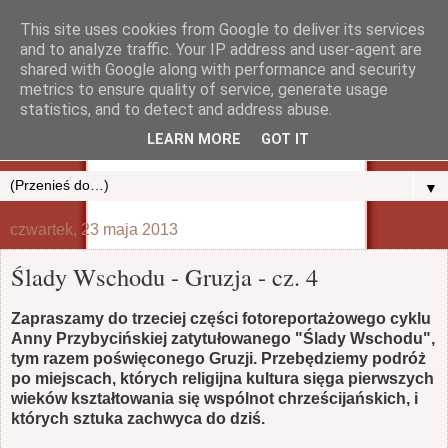
This site uses cookies from Google to deliver its services
and to analyze traffic. Your IP address and user-agent are
shared with Google along with performance and security
metrics to ensure quality of service, generate usage
statistics, and to detect and address abuse.
LEARN MORE
GOT IT
▼
czwartek, 23 maja 2013
Ślady Wschodu - Gruzja - cz. 4
Zapraszamy do trzeciej części fotoreportażowego cyklu
Anny Przybycińskiej zatytułowanego "Ślady Wschodu",
tym razem poświęconego Gruzji. Przebędziemy podróż
po miejscach, których religijna kultura sięga pierwszych
wieków kształtowania się wspólnot chrześcijańskich, i
których sztuka zachwyca do dziś.