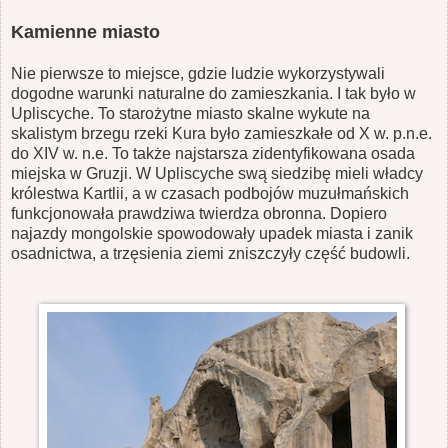
Kamienne miasto
Nie pierwsze to miejsce, gdzie ludzie wykorzystywali
dogodne warunki naturalne do zamieszkania. I tak było w
Upliscyche. To starożytne miasto skalne wykute na
skalistym brzegu rzeki Kura było zamieszkałe od X w. p.n.e.
do XIV w. n.e. To także najstarsza zidentyfikowana osada
miejska w Gruzji. W Upliscyche swą siedzibę mieli władcy
królestwa Kartlii, a w czasach podbojów muzułmańskich
funkcjonowała prawdziwa twierdza obronna. Dopiero
najazdy mongolskie spowodowały upadek miasta i zanik
osadnictwa, a trzęsienia ziemi zniszczyły część budowli.