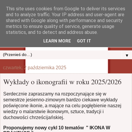
This site uses cookies from Google to deliver its services
and to analyze traffic. Your IP address and user-agent are
shared with Google along with performance and security
metrics to ensure quality of service, generate usage
statistics, and to detect and address abuse.
LEARN MORE
GOT IT
▼
czwartek, 2 października 2025
Wykłady o ikonografii w roku 2025/2026
Serdecznie zapraszamy na rozpoczynające się w
semestrze jesienno-zimowym bardzo ciekawe wykłady
poświęcone ikonie, a mające na celu pogłębienie naszej
wiedzy o malarstwie ikonowym, sztuce, tradycji i
duchowości chrześcijańskiej.
Proponujemy nowy cykl 10 tematów
" IKONA W