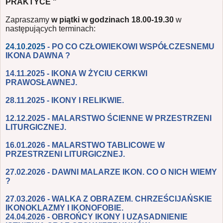
PRAKTYCE "
Zapraszamy
w piątki w godzinach 18.00-19.30
w
następujących terminach:
24
.10.2025
-
PO CO CZŁOWIEKOWI WSPÓŁCZESNEMU
IKONA DAWNA ?
14.11.2025 -
IKONA W ŻYCIU CERKWI
PRAWOSŁAWNEJ.
28.11.2025 -
IKONY I RELIKWIE.
12.12.2025 -
MALARSTWO ŚCIENNE W PRZESTRZENI
LITURGICZNEJ.
16.01.2026 -
MALARSTWO TABLICOWE W
PRZESTRZENI LITURGICZNEJ.
27.02.2026 -
DAWNI MALARZE IKON. CO O NICH WIEMY
?
27.03.2026 -
WALKA Z OBRAZEM. CHRZEŚCIJAŃSKIE
IKONOKLAZMY I IKONOFOBIE.
24.04.2026 -
OBROŃCY IKONY I UZASADNIENIE