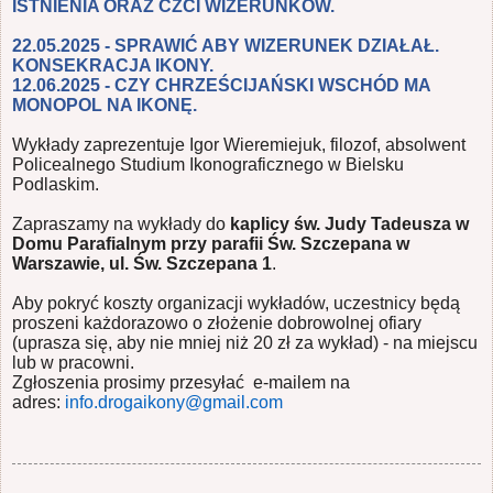
ISTNIENIA ORAZ CZCI
WIZERUNKÓW
.
22.05.2025 -
SPRAWIĆ ABY WIZERUNEK DZIAŁAŁ.
KONSEKRACJA IKONY.
12.06.2025 -
CZY CHRZEŚCIJAŃSKI
WSCHÓD MA
MONOPOL NA IKONĘ.
Wykłady zaprezentuje Igor Wieremiejuk, filozof, absolwent
Policealnego Studium Ikonograficznego w Bielsku
Podlaskim.
Zapraszamy na wykłady do
kaplicy św. Judy Tadeusza w
Domu Parafialnym przy parafii Św. Szczepana w
Warszawie, ul. Św. Szczepana 1
.
Aby pokryć koszty organizacji wykładów, uczestnicy będą
proszeni każdorazowo o złożenie dobrowolnej ofiary
(uprasza się, aby nie mniej niż 20 zł za wykład) - na miejscu
lub w pracowni.
Zgłoszenia prosimy przesyłać e-mailem na
adres:
info.drogaikony@gmail.
com