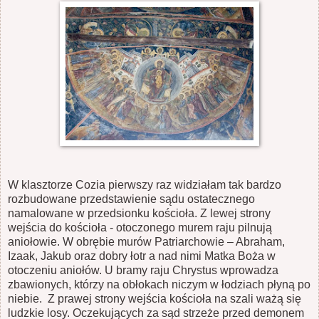
W klasztorze Cozia pierwszy raz widziałam tak bardzo
rozbudowane przedstawienie sądu ostatecznego
namalowane w przedsionku kościoła. Z lewej strony
wejścia do kościoła - otoczonego murem raju pilnują
aniołowie. W obrębie murów Patriarchowie – Abraham,
Izaak, Jakub oraz dobry łotr a nad nimi Matka Boża w
otoczeniu aniołów. U bramy raju Chrystus wprowadza
zbawionych, którzy na obłokach niczym w łodziach płyną po
niebie. Z prawej strony wejścia kościoła na szali ważą się
ludzkie losy. Oczekujących za sąd strzeże przed demonem