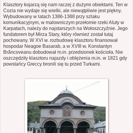
Klasztory kojarzą się nam raczej z dużymi obiektami. Ten w
Cozia nie wydaje się wielki, ale niewątpliwie jest piękny.
Wybudowany w latach 1386-1388 przy szlaku
komunikacyjnym, w malowniczym przełomie rzeki Aluty w
Karpatach, należy do najstarszych na Wołoszczyźnie. Jego
fundatorem był Mirza Stary, który również został tutaj
pochowany. W XVI w. rozbudowę klasztoru finansował
hospodar Neagoe Basarab, a w XVIII w. Konstantyn
Brâncoveanu dobudował m.in. przedsionek kościoła. Nie
oszczędziły klasztoru najazdy i oblężenia m.in. w 1821 gdy
powstańcy Greccy bronili się tu przed Turkami.