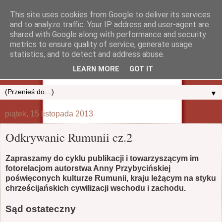
This site uses cookies from Google to deliver its services
and to analyze traffic. Your IP address and user-agent are
shared with Google along with performance and security
metrics to ensure quality of service, generate usage
statistics, and to detect and address abuse.
LEARN MORE
GOT IT
▼
piątek, 15 listopada 2013
Odkrywanie Rumunii cz.2
Zapraszamy do cyklu publikacji i towarzyszącym im
fotorelacjom autorstwa Anny Przybycińskiej
poświęconych kulturze Rumunii, kraju leżącym na styku
chrześcijańskich cywilizacji wschodu i zachodu.
Sąd ostateczny