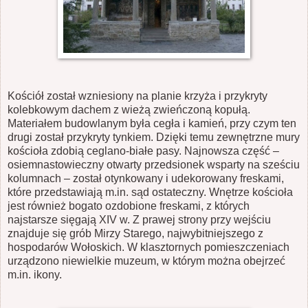
Kościół został wzniesiony na planie krzyża i przykryty
kolebkowym dachem z wieżą zwieńczoną kopułą.
Materiałem budowlanym była cegła i kamień, przy czym ten
drugi został przykryty tynkiem. Dzięki temu zewnętrzne mury
kościoła zdobią ceglano-białe pasy. Najnowsza część –
osiemnastowieczny otwarty przedsionek wsparty na sześciu
kolumnach – został otynkowany i udekorowany freskami,
które przedstawiają m.in. sąd ostateczny. Wnętrze kościoła
jest również bogato ozdobione freskami, z których
najstarsze sięgają XIV w. Z prawej strony przy wejściu
znajduje się grób Mirzy Starego, najwybitniejszego z
hospodarów Wołoskich. W klasztornych pomieszczeniach
urządzono niewielkie muzeum, w którym można obejrzeć
m.in. ikony.