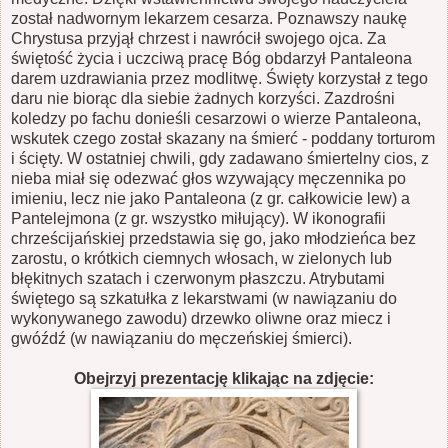
został nadwornym lekarzem cesarza. Poznawszy naukę
Chrystusa przyjął chrzest i nawrócił swojego ojca. Za
świętość życia i uczciwą pracę Bóg obdarzył Pantaleona
darem uzdrawiania przez modlitwę. Święty korzystał z tego
daru nie biorąc dla siebie żadnych korzyści. Zazdrośni
koledzy po fachu donieśli cesarzowi o wierze Pantaleona,
wskutek czego został skazany na śmierć - poddany torturom
i ścięty. W ostatniej chwili, gdy zadawano śmiertelny cios, z
nieba miał się odezwać głos wzywający męczennika po
imieniu, lecz nie jako Pantaleona (z gr. całkowicie lew) a
Pantelejmona (z gr. wszystko miłujący). W ikonografii
chrześcijańskiej przedstawia się go, jako młodzieńca bez
zarostu, o krótkich ciemnych włosach, w zielonych lub
błękitnych szatach i czerwonym płaszczu. Atrybutami
świętego są szkatułka z lekarstwami (w nawiązaniu do
wykonywanego zawodu) drzewko oliwne oraz miecz i
gwóźdź (w nawiązaniu do męczeńskiej śmierci).
Obejrzyj prezentację klikając na zdjęcie: