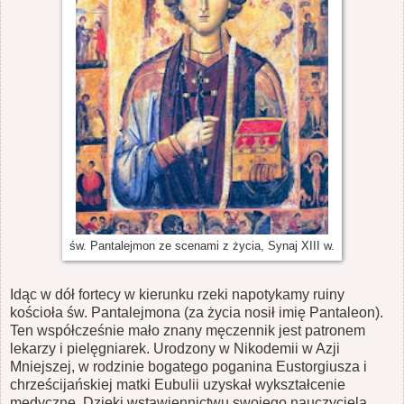
św. Pantalejmon ze scenami z życia, Synaj XIII w.
Idąc w dół fortecy w kierunku rzeki napotykamy ruiny
kościoła św. Pantalejmona (za życia nosił imię Pantaleon).
Ten współcześnie mało znany męczennik jest patronem
lekarzy i pielęgniarek. Urodzony w Nikodemii w Azji
Mniejszej, w rodzinie bogatego poganina Eustorgiusza i
chrześcijańskiej matki Eubulii uzyskał wykształcenie
medyczne. Dzięki wstawiennictwu swojego nauczyciela