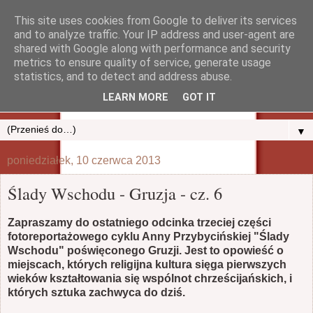
This site uses cookies from Google to deliver its services
and to analyze traffic. Your IP address and user-agent are
shared with Google along with performance and security
metrics to ensure quality of service, generate usage
statistics, and to detect and address abuse.
LEARN MORE
GOT IT
▼
poniedziałek, 10 czerwca 2013
Ślady Wschodu - Gruzja - cz. 6
Zapraszamy do ostatniego odcinka trzeciej części
fotoreportażowego cyklu Anny Przybycińskiej "Ślady
Wschodu" poświęconego Gruzji. Jest to opowieść o
miejscach, których religijna kultura sięga pierwszych
wieków kształtowania się wspólnot chrześcijańskich, i
których sztuka zachwyca do dziś.