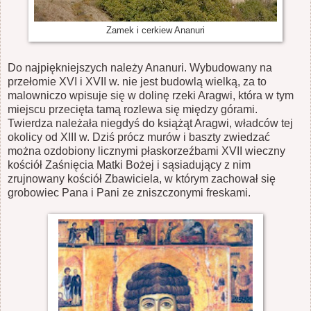
Zamek i cerkiew Ananuri
Do najpiękniejszych należy Ananuri. Wybudowany na
przełomie XVI i XVII w. nie jest budowlą wielką, za to
malowniczo wpisuje się w dolinę rzeki Aragwi, która w tym
miejscu przecięta tamą rozlewa się między górami.
Twierdza należała niegdyś do książąt Aragwi, władców tej
okolicy od XIII w. Dziś prócz murów i baszty zwiedzać
można ozdobiony licznymi płaskorzeźbami XVII wieczny
kościół Zaśnięcia Matki Bożej i sąsiadujący z nim
zrujnowany kościół Zbawiciela, w którym zachował się
grobowiec Pana i Pani ze zniszczonymi freskami.